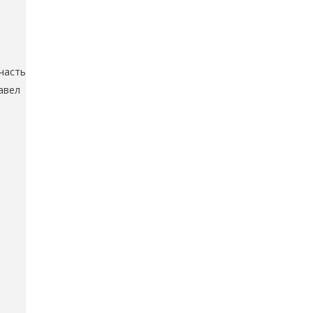
часть
авел