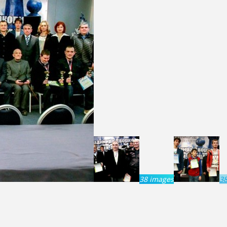
38 images
3