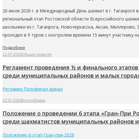
20 июля 2026 г. в Международный День шахмат в г. Таганроге
региональный этап Ростовской области Всероссийского шахмат
школьники из г. Таганрога, Новочеркасска, Аксая, Миллерово,
проходил в 9 туров с контролем времени 15 минут участнику н
Подробнее
22.07.2026
Общие новости
Регламент проведения ½ и финального этапов 
среди муниципальных районов и малых город
Регламен Полуфинал-финал
22.07.2026
Без рубрики
Положение о проведении 6 этапа «Гран-При Ро
среди шахматистов муниципальных районов и
Положение-6-этап-Гран-при-2026