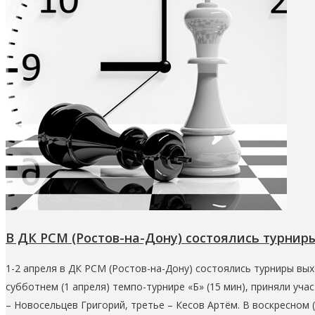
В ДК РСМ (Ростов-на-Дону) состоялись турнир
1-2 апреля в ДК РСМ (Ростов-на-Дону) состоялись турниры вых
субботнем (1 апреля) темпо-турнире «Б» (15 мин), приняли уч
– Новосельцев Григорий, третье – Кесов Артём. В воскресном (2