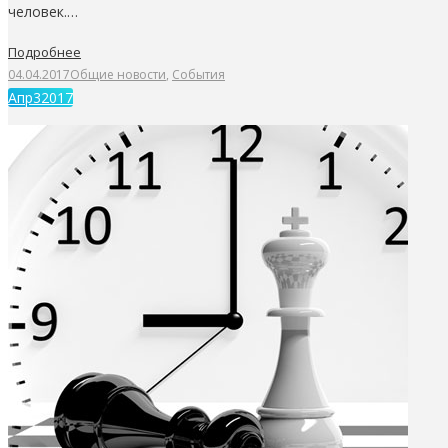
человек.…
Подробнее
04.04.2017
Общие новости
,
События
Апр
3
2017