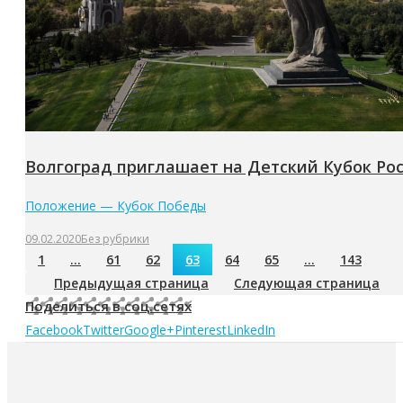
Волгоград приглашает на Детский Кубок Росс
Положение — Кубок Победы
09.02.2020
Без рубрики
1
…
61
62
63
64
65
…
143
Предыдущая страница
Следующая страница
Поделиться в соц.сетях
Facebook
Twitter
Google+
Pinterest
LinkedIn