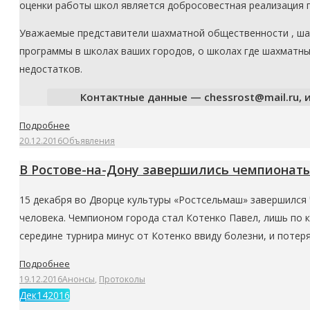
оценки работы школ является добросовестная реализация 
Уважаемые представители шахматной общественности , ша
программы в школах ваших городов, о школах где шахматн
недостатков.
Контактные данные — chessrost@mail.ru, или
Подробнее
20.12.2016
Объявления
В Ростове-на-Дону завершились чемпионаты
15 декабря во Дворце культуры «Ростсельмаш» завершился 
человека. Чемпионом города стал Котенко Павел, лишь по
середине турнира минус от Котенко ввиду болезни, и потер
Подробнее
19.12.2016
Анонсы
,
Протоколы
Дек
14
2016