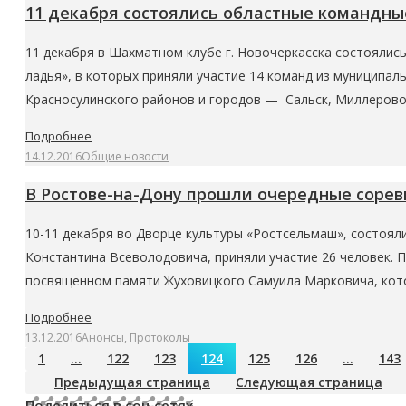
11 декабря состоялись областные командные
11 декабря в Шахматном клубе г. Новочеркасска состоялис
ладья», в которых приняли участие 14 команд из муниципа
Красносулинского районов и городов — Сальск, Миллерово,
Подробнее
14.12.2016
Общие новости
В Ростове-на-Дону прошли очередные соре
10-11 декабря во Дворце культуры «Ростсельмаш», состоял
Константина Всеволодовича, приняли участие 26 человек. П
посвященном памяти Жуховицкого Самуила Марковича, кото
Подробнее
13.12.2016
Анонсы
,
Протоколы
1
…
122
123
124
125
126
…
143
Предыдущая страница
Следующая страница
Поделиться в соц.сетях