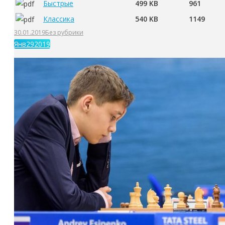
Быстрые
499 KB
961
Классика
540 KB
1149
30.01.2019
Без рубрики
Янв
29
2019