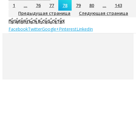
1
…
76
77
78
79
80
…
143
Предыдущая страница
Следующая страница
Поделиться в соц.сетях
Facebook
Twitter
Google+
Pinterest
LinkedIn