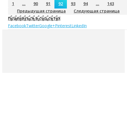
1
…
90
91
92
93
94
…
143
Предыдущая страница
Следующая страница
Поделиться в соц.сетях
Facebook
Twitter
Google+
Pinterest
LinkedIn