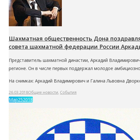
Шахматная общественность Дона поздравля
совета шахматной федерации России Аркад
Представитель шахматной династии, Аркадий Владимирович 
регионе. Он в числе первых поддержал молодое амбициозн
На снимках: Аркадий Владимирович и Галина Львовна Двор
26.03.2018
Общие новости
,
События
Мар
25
2018