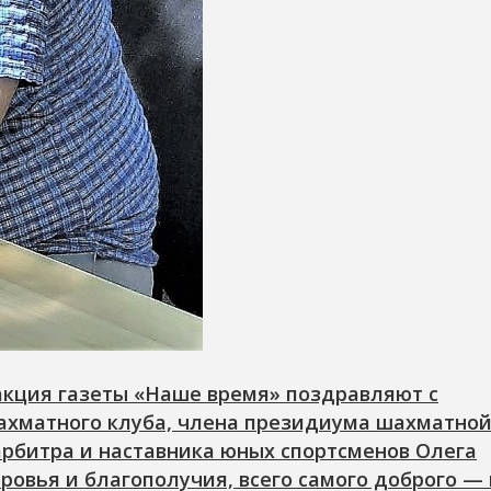
акция газеты «Наше время» поздравляют с
ахматного клуба, члена президиума шахматно
арбитра и наставника юных спортсменов Олега
овья и благополучия, всего самого доброго — 