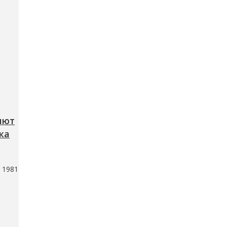
яют
ка
 1981