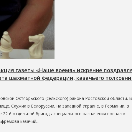
акция газеты «Наше время» искренне поздравл
ета шахматной федерации, казачьего полковни
овской Октябрьского (сельского) района Ростовской области. В
ще. Служил в Белоруссии, на западной Украине, в Германии, в
ве 22-й отдельной бригады специального назначения воевал в
 Ефремова казачий…