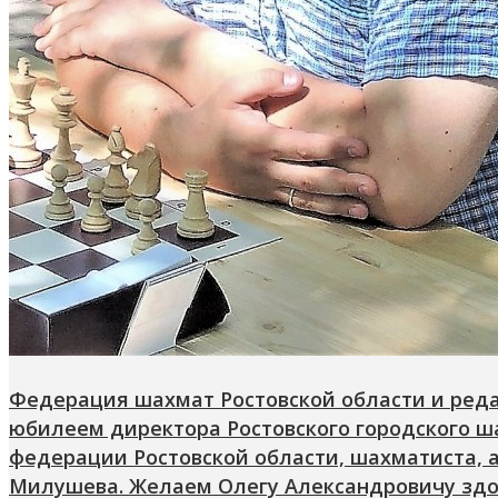
Федерация шахмат Ростовской области и ред
юбилеем директора Ростовского городского ш
федерации Ростовской области, шахматиста, 
Милушева. Желаем Олегу Александровичу здор