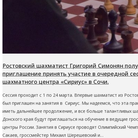
Ростовский шахматист Григорий Симонян пол
приглашение принять участие в очередной се
шахматного центра «Сириус» в Сочи.
Сессия проходит с 1 по 24 марта. Впервые шахматист из Рост
был приглашен на занятия в Сириус. Мы надеемся, что эта пра
иметь дальнейшее продолжение, и все больше талантливых ш
Донского края будут приглашаться на обучение в ведущие гро
центры России. Занятия в Сириусе проводят Олимпийский Чем
Сакаев, гроссмейстер Михаил Шерешевский и…