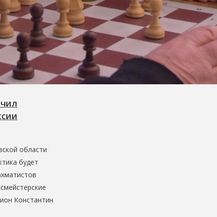
учил
ссии
овской области
ктика будет
ахматистов
ссмейстерские
пион Константин