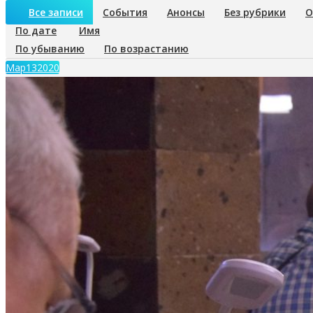
Все записи
События
Анонсы
Без рубрики
О
По дате
Имя
По убыванию
По возрастанию
Мар
13
2020