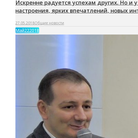
Искренне радуется успехам других. Но и 
настроения, ярких впечатлений, новых ин
27.05.2018
Общие новости
Май
22
2018