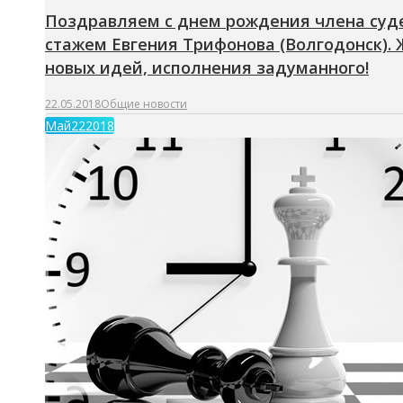
Поздравляем с днем рождения члена суд
стажем Евгения Трифонова (Волгодонск). 
новых идей, исполнения задуманного!
22.05.2018
Общие новости
Май
22
2018