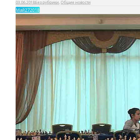
03.06.2018
Без рубрики
,
Общие новости
Май
27
2018