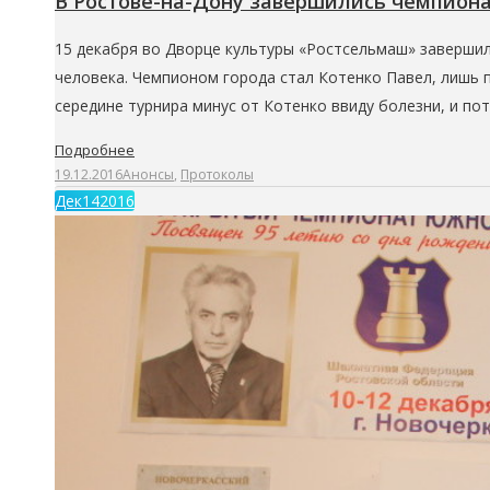
В Ростове-на-Дону завершились чемпиона
15 декабря во Дворце культуры «Ростсельмаш» завершил
человека. Чемпионом города стал Котенко Павел, лишь 
середине турнира минус от Котенко ввиду болезни, и по
Подробнее
19.12.2016
Анонсы
,
Протоколы
Дек
14
2016