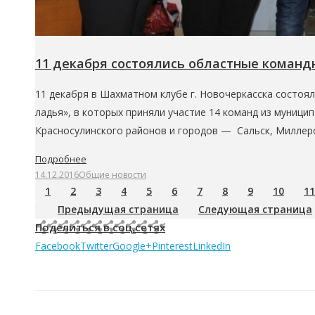
11 декабря состоялись областные командн
11 декабря в Шахматном клубе г. Новочеркасска состоя
ладья», в которых приняли участие 14 команд из муниц
Красносулинского районов и городов — Сальск, Миллеро
Подробнее
14.12.2016
Общие новости
1
2
3
4
5
6
7
8
9
10
11
Предыдущая страница
Следующая страница
Поделиться в соц.сетях
Facebook
Twitter
Google+
Pinterest
LinkedIn