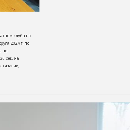
матном клуба на
уга 2024 г. по
ь по
30 сек. на
стязании,