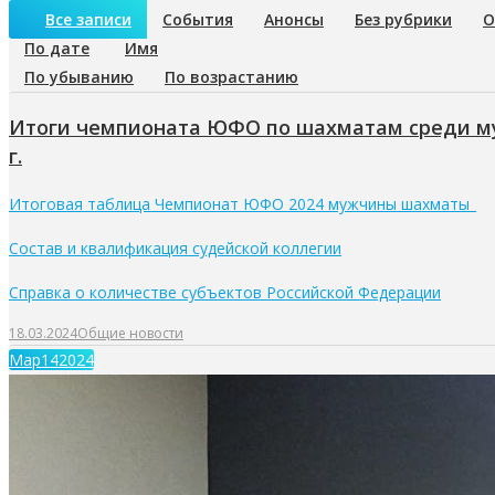
Все записи
События
Анонсы
Без рубрики
О
По дате
Имя
По убыванию
По возрастанию
Итоги чемпионата ЮФО по шахматам среди м
г.
Итоговая таблица Чемпионат ЮФО 2024 мужчины шахматы_
Состав и квалификация судейской коллегии
Справка о количестве субъектов Российской Федерации
18.03.2024
Общие новости
Мар
14
2024