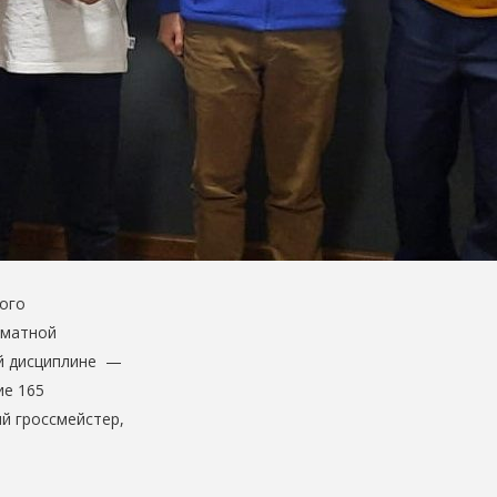
ного
хматной
ой дисциплине —
ие 165
ый гроссмейстер,