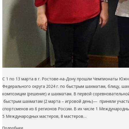
С 1 по 13 марта в г. Ростове-на-Дону прошли Чемпионаты Юж
Федерального округа 2024 г. по быстрым шахматам, блицу, ша
композиции (решение) и шахматам. В первой соревновательн
быстрым шахматам (2 марта – игровой день)— приняли участ
спортсменов из 6 регионов России. В их числе 1 Международн
5 Международных мастеров, 8 мастеров…
Подробнее