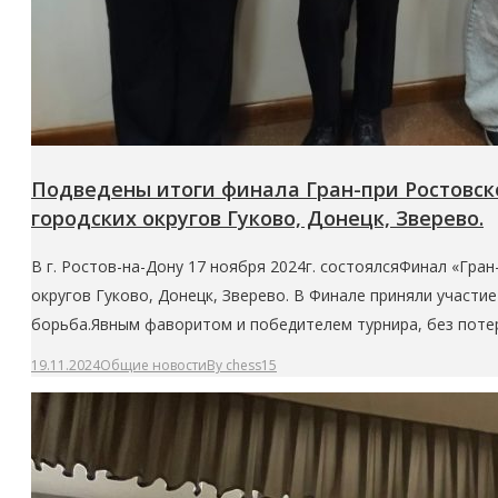
Подведены итоги финала Гран-при Ростовск
городских округов Гуково, Донецк, Зверево.
В г. Ростов-на-Дону 17 ноября 2024г. состоялсяФинал «Гра
округов Гуково, Донецк, Зверево. В Финале приняли участие
борьба.Явным фаворитом и победителем турнира, без поте
19.11.2024
Общие новости
By
chess15