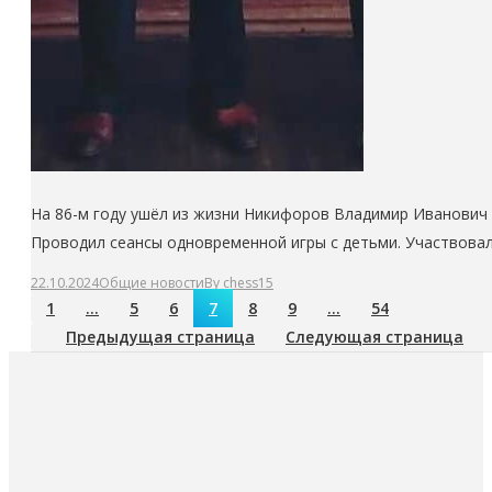
На 86-м году ушёл из жизни Никифоров Владимир Иванович 
Проводил сеансы одновременной игры с детьми. Участвовал 
22.10.2024
Общие новости
By
chess15
1
…
5
6
7
8
9
…
54
Предыдущая страница
Следующая страница