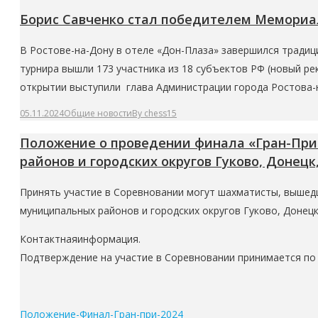
Борис Савченко стал победителем Мемориал
В Ростове-на-Дону в отеле «Дон-Плаза» завершился традици
турнира вышли 173 участника из 18 субъектов РФ (новый ре
открытии выступили глава Администрации города Ростова-н
05.11.2024
Общие новости
By
chess15
Положение о проведении финала «Гран-При 
районов и городских округов Гуково, Донецк,
Принять участие в Соревновании могут шахматисты, вышедш
муниципальных районов и городских округов Гуково, Донецк
Контактнаяинформация.
Подтверждение на участие в Соревновании принимается по 
Положение-Финал-Гран-при-2024