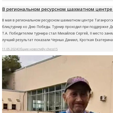
В региональном ресурсном шахматном центре
8 мая в региональном ресурсном шахматном центре Таганрогс
блицтурнир ко Дню Победы. Турнир проходил при поддержке 
Т.А. Победителем турнира стал Михайлов Сергей, II место зан
лучший результат показали Черных Даниил, Кроткая Екатерина
11.05.2024
Общие новости
By
chess15