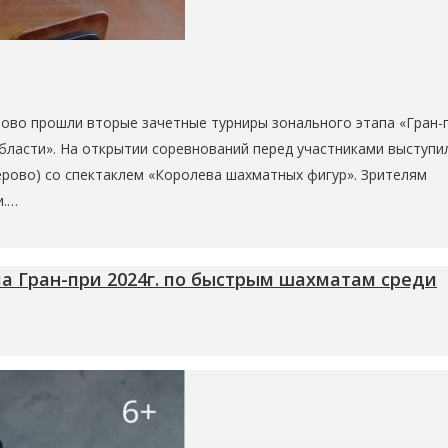
рово прошли вторые зачетные турниры зонального этапа «Гран-
бласти». На открытии соревнований перед участниками выступи
ерово) со спектаклем «Королева шахматных фигур». Зрителям
и.…
па Гран-при 2024г. по быстрым шахматам среди