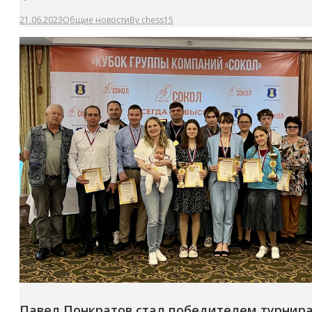
21.06.2023
Общие новости
By
chess15
Павел Понкратов стал победителем турнира