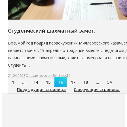
Студенческий шахматный зачет.
Восьмой год подряд первокурсники Миллеровского казачье
является зачет. 19 апреля по традиции вместе с педагого
начинающими шахматистами, кадет экзаменовали независим
Студенты…
21.04.2023
Общие новости
By
chess15
1
…
14
15
16
17
18
…
54
Предыдущая страница
Следующая страница