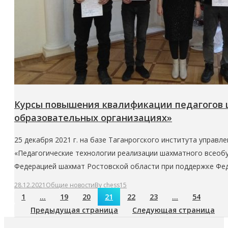
Курсы повышения квалификации педагогов ш
образовательных организациях»
25 декабря 2021 г. на базе Таганрогского института управ
«Педагогические технологии реализации шахматного всеоб
Федерацией шахмат Ростовской области при поддержке Фед
28.12.2021
Общие новости
By
chess15
1
…
19
20
21
22
23
…
54
Предыдущая страница
Следующая страница