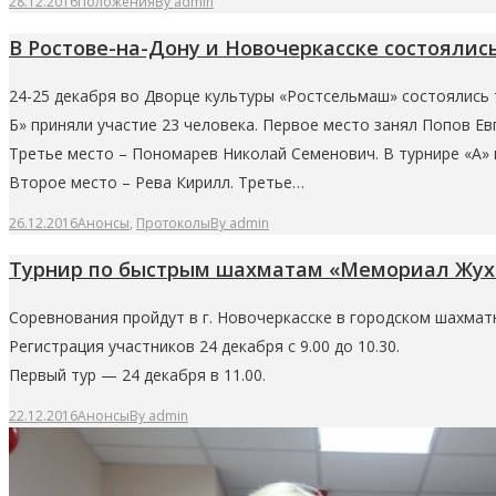
28.12.2016
Положения
By
admin
В Ростове-на-Дону и Новочеркасске состоялис
24-25 декабря во Дворце культуры «Ростсельмаш» состоялись 
Б» приняли участие 23 человека. Первое место занял Попов Ев
Третье место – Пономарев Николай Семенович. В турнире «А» 
Второе место – Рева Кирилл. Третье…
26.12.2016
Анонсы
,
Протоколы
By
admin
Турнир по быстрым шахматам «Мемориал Жух
Соревнования пройдут в г. Новочеркасске в городском шахматно
Регистрация участников 24 декабря с 9.00 до 10.30.
Первый тур — 24 декабря в 11.00.
22.12.2016
Анонсы
By
admin