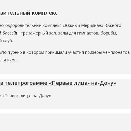
овительный комплекс
ивно-оздоровительный комплекс «Южный Меридиан» Южного
бассейн, тренажерный зал, залы для гимнастов, борьбы,
 клуб.
мпо-турнир в котором принимали участия призеры чемпионатов
льников.
 в телепрограмме «Первые лица- на-Дону»
 «Первые лица- на-Дону»