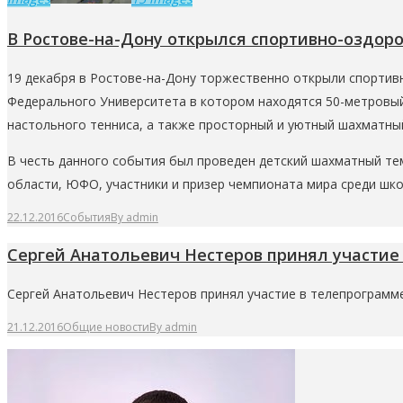
В Ростове-на-Дону открылся спортивно-оздор
19 декабря в Ростове-на-Дону торжественно открыли спорт
Федерального Университета в котором находятся 50-метровый 
настольного тенниса, а также просторный и уютный шахматный
В честь данного события был проведен детский шахматный те
области, ЮФО, участники и призер чемпионата мира среди шко
22.12.2016
События
By
admin
Сергей Анатольевич Нестеров принял участие
Сергей Анатольевич Нестеров принял участие в телепрограмме
21.12.2016
Общие новости
By
admin