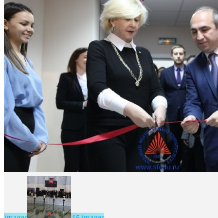
images
15 images