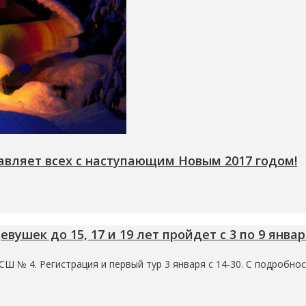
вляет всех с наступающим Новым 2017 годом!
ушек до 15, 17 и 19 лет пройдет с 3 по 9 янва
Ш № 4. Регистрация и первый тур 3 января с 14-30. С подробно