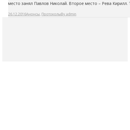
место занял Павлов Николай. Второе место – Рева Кирилл.
26.12.2016
Анонсы
,
Протоколы
By
admin