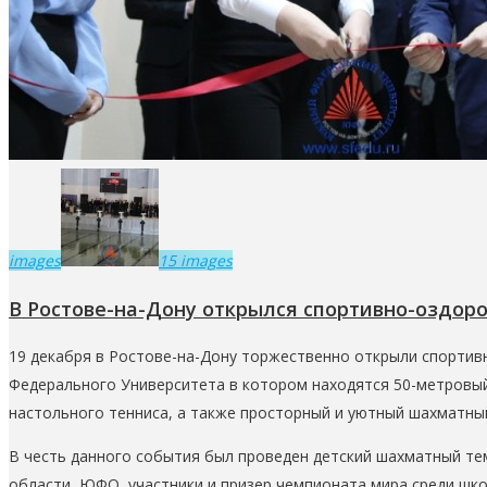
images
15 images
В Ростове-на-Дону открылся спортивно-оздор
19 декабря в Ростове-на-Дону торжественно открыли спорт
Федерального Университета в котором находятся 50-метровый 
настольного тенниса, а также просторный и уютный шахматный
В честь данного события был проведен детский шахматный те
области, ЮФО, участники и призер чемпионата мира среди шко