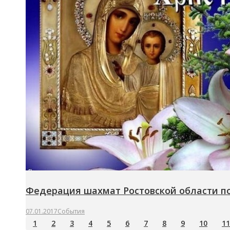
Федерация шахмат Ростовской области по
07.01.2017
События
1
2
3
4
5
6
7
8
9
10
11