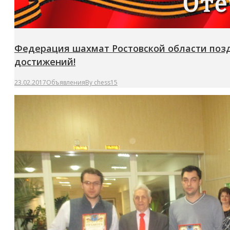
Федерация шахмат Ростовской области позд
достижений!
23.02.2017
Объявления
By
chess15