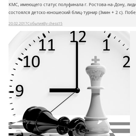
КМС, имеющего статус полуфинала г. Ростова-на-Дону, лид
состоялся детско-юношеский блиц-турнир (3мин + 2 с). Поб
20.02.2017
События
By
chess15