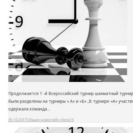
Продолжается 1 -й Всероссийский турнир шахматный турнир
были разделены на турниры » А» и «Б» ,В турнире «А» участ
одержала команда…
05.10.2017
Общие новости
By
chess15