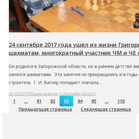
24 сентября 2017 года ушёл из жизни Григор
шахматам, многократный участник ЧМ и ЧЕ 
Он родился в Запорожской области, но в раннем детстве вм
занялся шахматами. Эти занятия не прекращались и в годы ст
строитель Г. И. Вагнер попадает сначала…
03.10.2017
Общие новости
,
События
By
chess15
1
…
91
92
93
94
95
…
110
Предыдущая страница
Следующая страница