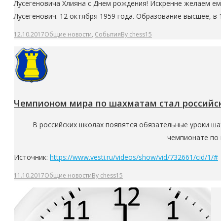
Лусегеновича Хлияна с Днем рождения! Искренне желаем ем
Лусегенович. 12 октября 1959 года. Образование высшее, в
12.10.2017
Общие новости
,
События
By
chess15
Чемпионом мира по шахматам стал российск
В российских школах появятся обязательные уроки ша
чемпионате по 
Источник:
https://www.vesti.ru/videos/show/vid/732661/cid/1/#
11.10.2017
Общие новости
By
chess15