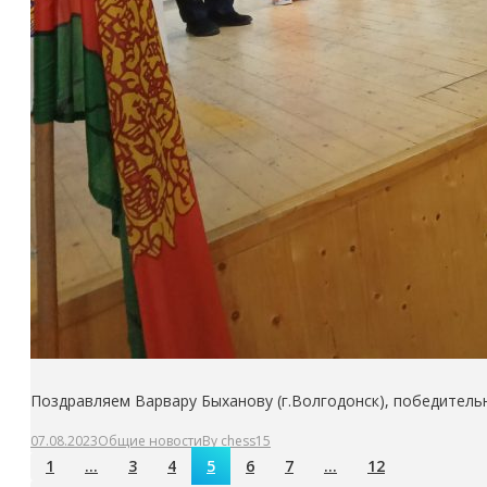
Поздравляем Варвару Быханову (г.Волгодонск), победительн
07.08.2023
Общие новости
By
chess15
1
…
3
4
5
6
7
…
12