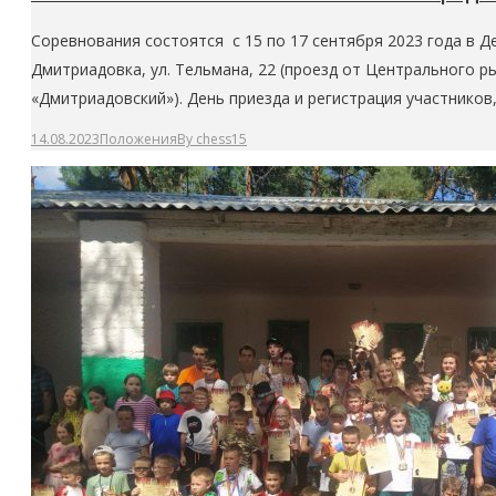
Соревнования состоятся с 15 по 17 сентября 2023 года в Д
Дмитриадовка, ул. Тельмана, 22 (проезд от Центрально
«Дмитриадовский»). День приезда и регистрация участников
14.08.2023
Положения
By
chess15