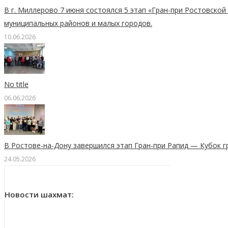
В г. Миллерово 7 июня состоялся 5 этап «Гран-при Ростовско
муниципальных районов и малых городов.
10.06.2026
No title
06.06.2026
В Ростове-на-Дону завершился этап Гран-при Рапид — Кубок г
24.05.2026
Новости шахмат: