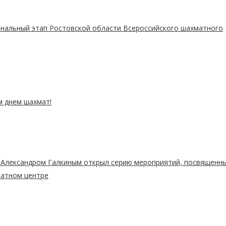
ональный этап Ростовской области Всероссийского шахматного
 днем шахмат!
 Александром Галкиным открыл серию мероприятий, посвященн
атном центре