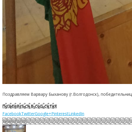
Поздравляем Варвару Быханову (г.Волгодонск), победительниц
Поделиться в соц.сетях
Facebook
Twitter
Google+
Pinterest
LinkedIn
Related posts