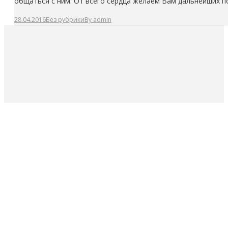
общаться с ним. От всего сердца желаем Вам дальнейших 
28.04.2016
Без рубрики
By
admin