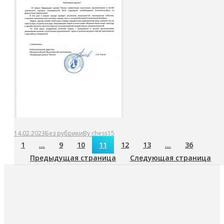
14.02.2023
Без рубрики
By
chess15
1
…
9
10
11
12
13
…
36
Предыдущая страница
Следующая страница