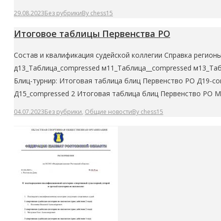
29.08.2023
Без рубрики
By
chess15
Итоговое таблицы Первенства РО
Состав и квалификация судейской коллегии Справка регион
д13_Таблица_compressed м11_Таблица__compressed м13_Та
Блиц-турнир: Итоговая таблица блиц Первенство РО Д19-c
Д15_compressed 2 Итоговая таблица блиц Первенство РО М
04.07.2023
Без рубрики
,
Общие новости
By
chess15