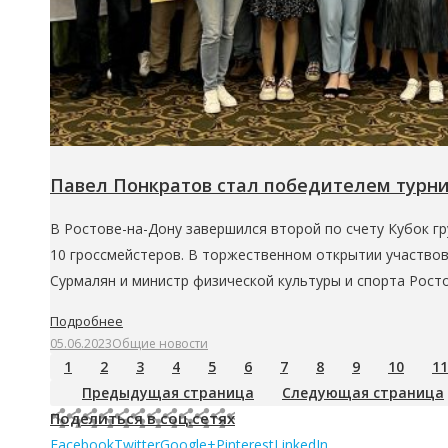
Павел Понкратов стал победителем турни
В Ростове-на-Дону завершился второй по счету Кубок г
10 гроссмейстеров. В торжественном открытии участво
Сурмалян и министр физической культуры и спорта Рост
Подробнее
05.06.2023
Общие новости
1
2
3
4
5
6
7
8
9
10
11
Предыдущая страница
Следующая страница
Поделиться в соц.сетях
Facebook
Twitter
Google+
Pinterest
LinkedIn