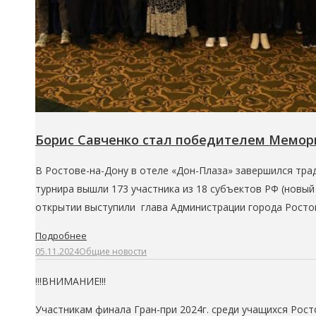
Борис Савченко стал победителем Мемор
В Ростове-на-Дону в отеле «Дон-Плаза» завершился трад
турнира вышли 173 участника из 18 субъектов РФ (новый
открытии выступили глава Администрации города Ростов
Подробнее
05.11.2024
Общие новости
!!!ВНИМАНИЕ!!!
Участникам
финала
Гра
н
-при 202
4
г.
с
реди учащихся
Рост