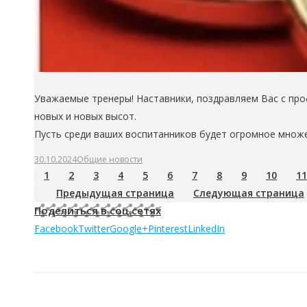
Уважаемые тренеры! Наставники, поздравляем Вас с про
новых и новых высот.
Пусть среди ваших воспитанников будет огромное множе
30.10.2024
Общие новости
1
2
3
4
5
6
7
8
9
10
11
Предыдущая страница
Следующая страница
Поделиться в соц.сетях
Facebook
Twitter
Google+
Pinterest
LinkedIn