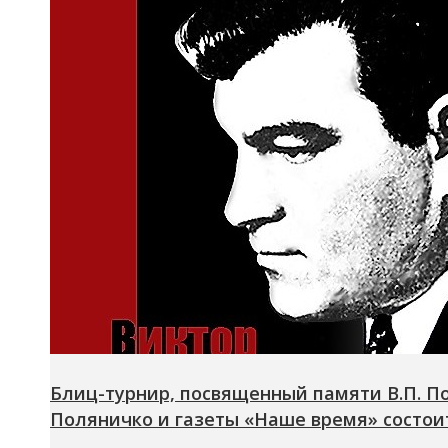
Блиц-турнир, посвященный памяти В.П. П
Поляничко и газеты «Наше время» состоитс