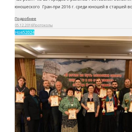
юношеского Гран-при 2016 г. среди юношей в старшей в
Подробнее
05.12.2016
Протоколы
Ноя
5
2024