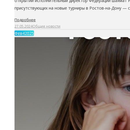
открытии исполнительный директор Федерации шахмат Р
присутствующих на новые турниры в Ростов-на-Дону — 
Подробнее
27.05.2024
Общие новости
Фев
4
2025