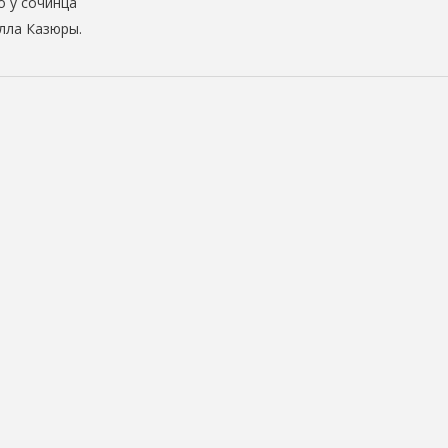
 у сочинца
лла Казюры.