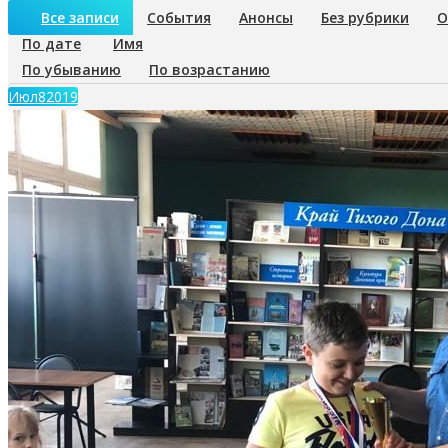
Все записи
События
Анонсы
Без рубрики
О
По дате
Имя
По убыванию
По возрастанию
Июл
8
2019