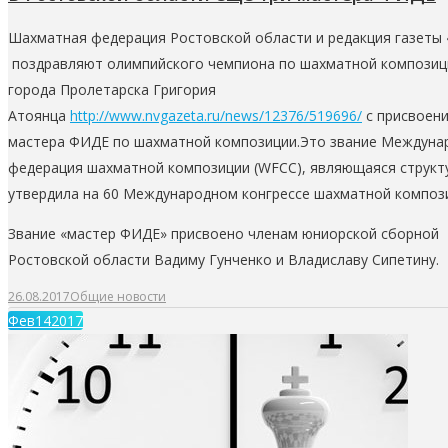
Шахматная федерация Ростовской области и редакция газеты
поздравляют олимпийского чемпиона по шахматной композиц
города Пролетарска Григория
Атоянца
http://www.nvgazeta.ru/news/12376/519696/
с присвоени
мастера ФИДЕ по шахматной композиции.Это звание Междуна
федерация шахматной композиции (WFCC), являющаяся структ
утвердила на 60 Международном конгрессе шахматной компози
Звание «мастер ФИДЕ» присвоено членам юниорской сборной
Ростовской области Вадиму Гунченко и Владиславу Сипетину.
26.08.2017
Общие новости
Фев
14
2017