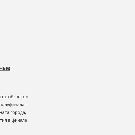
нные
ят с обсчетом
полуфинала г.
ната города,
стия в финале