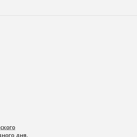
ского
ного дня.