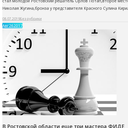
стал молодой Ростовский решатель Орлов Потап,второе место
Николая Жугина,бронза у представителя Красного Сулина Кири
08.07.2019
Без рубрики
Авг
26
2017
В Ростовской области еще три мастера ФИДЕ