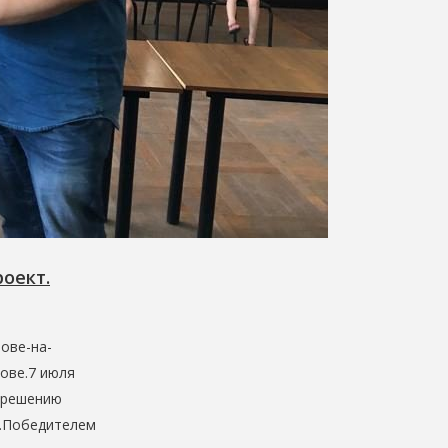
оект.
ове-на-
зове.7 июля
о решению
к.Победителем