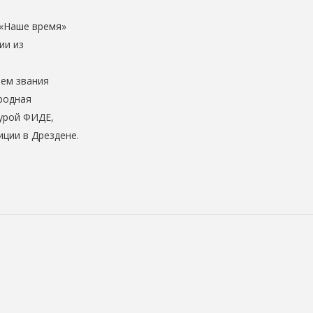
 «Наше время»
ии из
ем звания
родная
урой ФИДЕ,
ции в Дрездене.