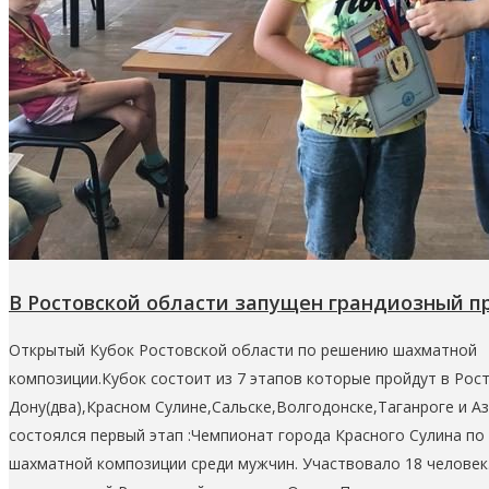
В Ростовской области запущен грандиозный пр
Открытый Кубок Ростовской области по решению шахматной
композиции.Кубок состоит из 7 этапов которые пройдут в Рост
Дону(два),Красном Сулине,Сальске,Волгодонске,Таганроге и А
состоялся первый этап :Чемпионат города Красного Сулина п
шахматной композиции среди мужчин. Участвовало 18 челове