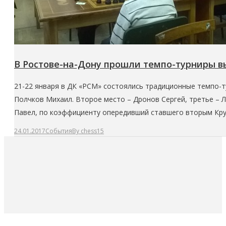
В Ростове-на-Дону прошли темпо-турниры в
21-22 января в ДК «РСМ» состоялись традиционные темпо-ту
Полчков Михаил. Второе место – Дронов Сергей, третье – Л
Павел, по коэффициенту опередивший ставшего вторым Кру
24.01.2017
События
By
chess15