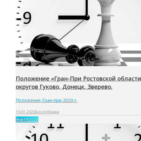
Положение «Гран-При Ростовской области
округов Гуково, Донецк, Зверево.
Положение-Гран-при-2020-г.
19.01.2020
Без рубрики
Янв
19
2020