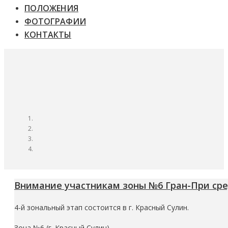
ПОЛОЖЕНИЯ
ФОТОГРАФИИ
КОНТАКТЫ
Внимание участникам зоны №6 Гран-При ср
4-й
зональн
ый
этап
состоится в г. Красный Сулин
.
Зона №6 (г.
Красный Сулин
)