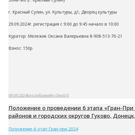
г. Красный Сулин, ул. Культуры, д1, Дворец культуры
29
.0
9
.2024г.
регистрация с
9
:00 до
9
:
45
начало в 1
0
:00
Куратор: Мележик Оксана Валерьевна 8-908-513-70-21
Взнос: 150р
09.09.2024
Без рубрики
By
chess15
Положение о проведении 6 этапа «Гран-При
районов и городских округов Гуково, Донецк,
Положение-6-этап-Гран-при-2024