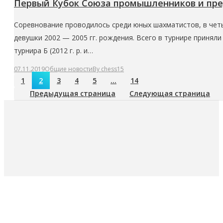
Первый Кубок Союза промышленников и пред
Соревнование проводилось среди юных шахматистов, в четыр
девушки 2002 — 2005 гг. рождения. Всего в турнире принял
турнира Б (2012 г. р. и…
07.11.2019
Общие новости
By
chess15
1
2
3
4
5
…
14
Предыдущая страница
Следующая страница