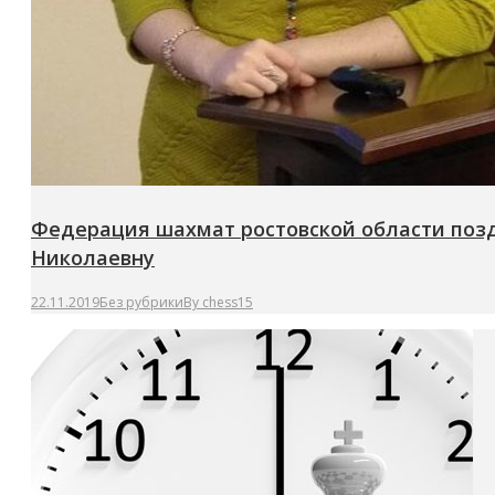
Федерация шахмат ростовской области позд
Николаевну
22.11.2019
Без рубрики
By
chess15