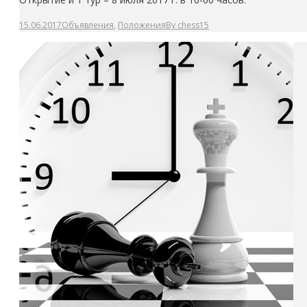
15.06.2017
Объявления
,
Положения
By
chess15