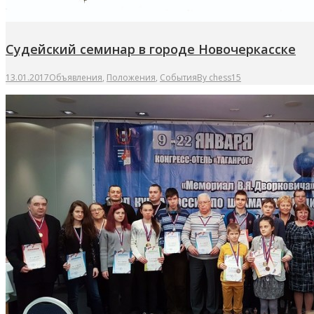
Судейский семинар в городе Новочеркасске
13.01.2017
Объявления
,
Положения
,
События
By
chess15