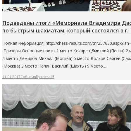
Подведены итоги «Мемориала Владимира Двор
по быстрым шахматам, который состоялся в г. 
Полная информация: http://chess-results.com/tnr257630.aspx
Призеры Основные призы 1 место Кокарев Дмитрий (Пенза) 2 
4 место Демидов Михаил (Москва) 5 место Волков Сергей (Сара
(Москва) 8 место Папин Василий (Шахты) 9 место…
11.01.2017
События
By
chess15