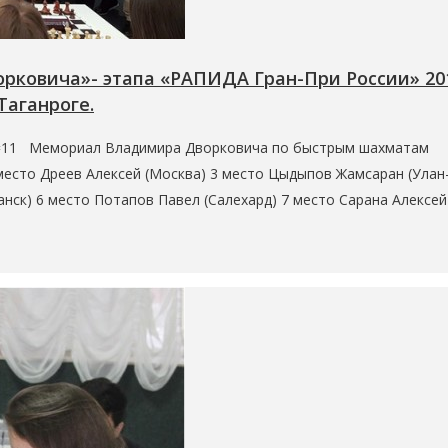
ковича»- этапа «РАПИДА Гран-При России» 201
Таганроге.
?lan=11 Мемориал Владимира Дворковича по быстрым шахматам
место Дреев Алексей (Москва) 3 место Цыдыпов Жамсаран (Улан
нск) 6 место Потапов Павел (Салехард) 7 место Сарана Алексей