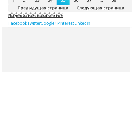
1
…
53
54
55
56
57
…
60
Предыдущая страница
Следующая страница
Поделиться в соц.сетях
Facebook
Twitter
Google+
Pinterest
LinkedIn