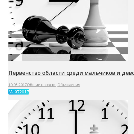
Первенство области среди мальчиков и девоч
10.05.2017
Общие новости
,
Объявления
Май
7
2017