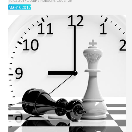
10.05.2017
Общие новости
,
События
Май
10
2017