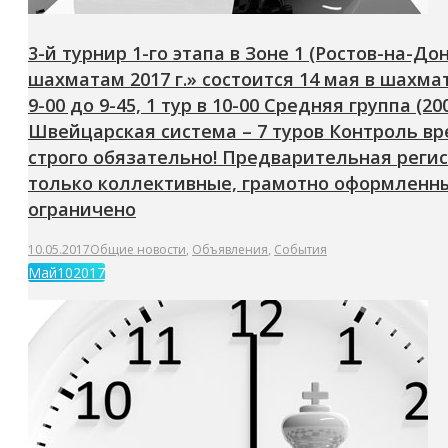
3-й турнир 1-го этапа в Зоне 1 (Ростов-на-
шахматам 2017 г.» состоится 14 мая в шахмат
9-00 до 9-45, 1 тур в 10-00 Средняя группа (200
Швейцарская система – 7 туров Контроль вре
строго обязательно! Предварительная регист
только коллективные, грамотно оформленные
ограничено
10.05.2017
Общие новости
,
Объявления
,
События
Май
10
2017