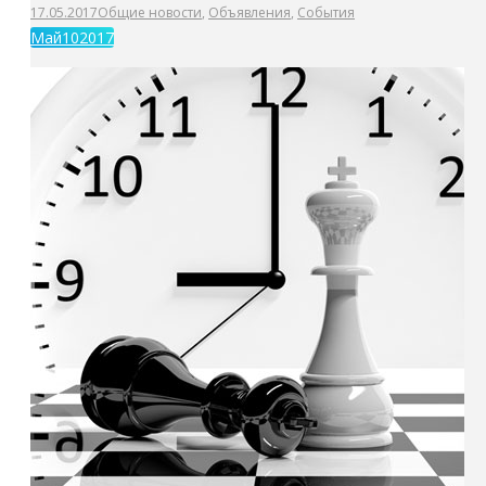
17.05.2017
Общие новости
,
Объявления
,
События
Май
10
2017