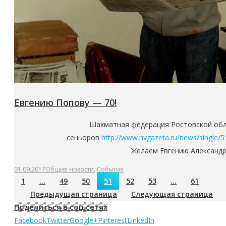
Евгению Попову — 70!
Шахматная федерация Ростовской обла
сеньоров
http://www.nvgazeta.ru/news/single/
Желаем Евгению Александр
01.09.2017
Общие новости
,
События
1
…
49
50
51
52
53
…
61
Предыдущая страница
Следующая страница
Поделиться в соц.сетях
Facebook
Twitter
Google+
Pinterest
LinkedIn