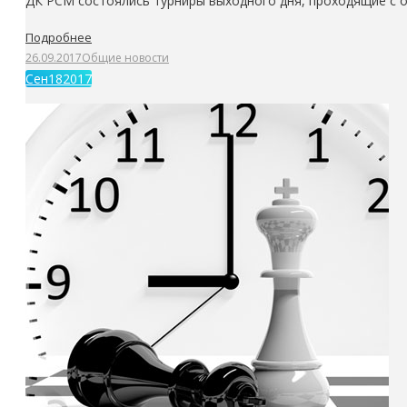
ДК РСМ состоялись турниры выходного дня, проходящие с 
Подробнее
26.09.2017
Общие новости
Сен
18
2017