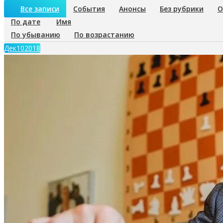
Все записи
События
Анонсы
Без рубрики
О
По дате
Имя
По убыванию
По возрастанию
Дек
10
2018