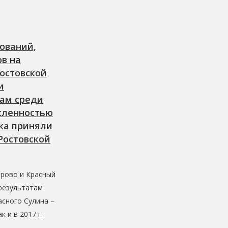
ований,
ов на
остовской
и
там среди
исленностью
бка приняли
Ростовской
ерово и Красный
 результатам
асного Сулина –
к и в 2017 г.