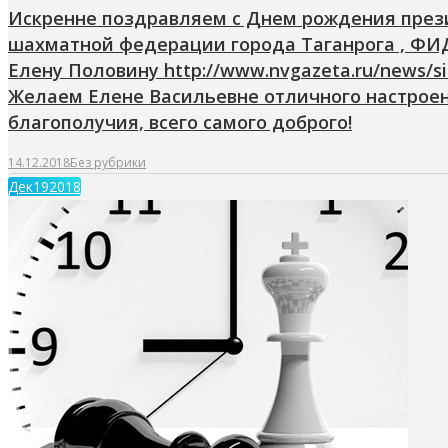
Искренне поздравляем с Днем рождения през
шахматной федерации города Таганрога , ФИ
Елену Половину http://www.nvgazeta.ru/news/si
Желаем Елене Васильевне отличного настроен
благополучия, всего самого доброго!
14.12.2018
Без рубрики
Дек
19
2018