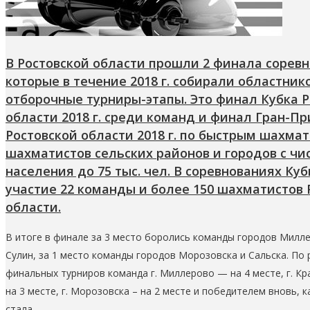
В Ростовской области прошли 2 финала соревн
которые в течение 2018 г. собирали областник
отборочные турниры-этапы. Это финал Кубка Р
области 2018 г. среди команд и финал Гран-Пр
Ростовской области 2018 г. по быстрым шахма
шахматистов сельских районов и городов с ч
населения до 75 тыс. чел. В соревнованиях Ку
участие 22 команды и более 150 шахматистов 
области.
В итоге в финале за 3 место боролись команды городов Милл
Сулин, за 1 место команды городов Морозовска и Сальска. По
финальных турниров команда г. Миллерово — на 4 месте, г. Кр
на 3 месте, г. Морозовска – на 2 месте и победителем вновь, ка
стала…