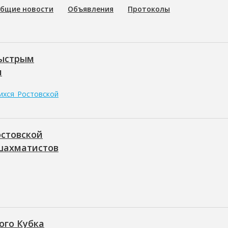
бщие новости
Объявления
Протоколы
быстрым
и
ихся_Ростовской
остовской
 шахматистов
ого Кубка