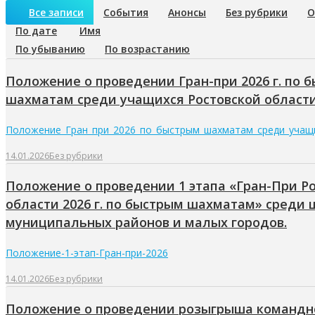
Все записи
События
Анонсы
Без рубрики
О
По дате
Имя
По убыванию
По возрастанию
Положение о проведении Гран-при 2026 г. по 
шахматам среди учащихся Ростовской област
Положение_Гран_при_2026_по_быстрым_шахматам_среди_учащ
14.01.2026
Без рубрики
Положение о проведении 1 этапа «Гран-При Р
области 2026 г. по быстрым шахматам» среди
муниципальных районов и малых городов.
Положение-1-этап-Гран-при-2026
14.01.2026
Без рубрики
Положение о проведении розыгрыша командн