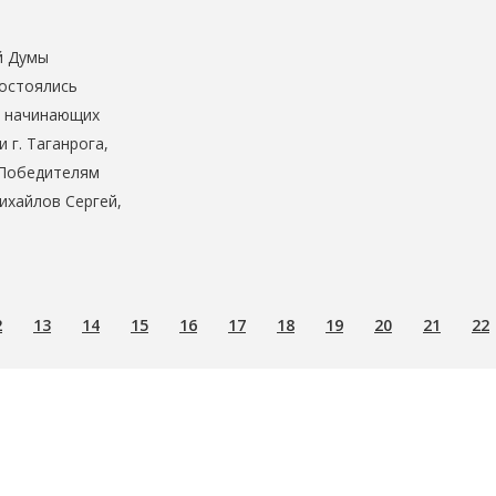
й Думы
состоялись
и начинающих
 г. Таганрога,
 Победителям
ихайлов Сергей,
2
13
14
15
16
17
18
19
20
21
22