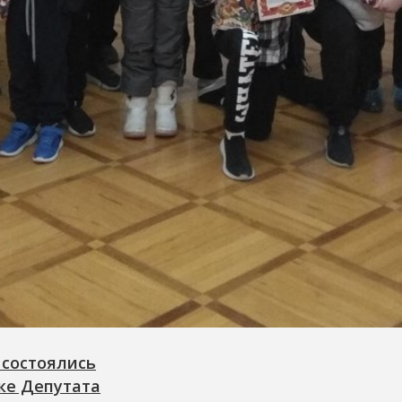
 состоялись
ке Депутата