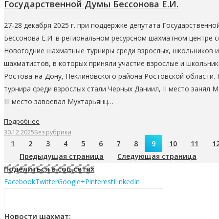
Государственной Думы Бессонова Е.И.
27-28 декабря 2025 г. при поддержке депутата Государственно
Бессонова Е.И. в региональном ресурсном шахматном центре 
Новогодние шахматные турниры среди взрослых, школьников 
шахматистов, в которых приняли участие взрослые и школьники
Ростова-на-Дону, Неклиновского района Ростовской области.
турнира среди взрослых стали Черных Даниил, II место занял М
III место завоевал Мухтарьянц…
Подробнее
30.12.2025
Без рубрики
1
2
3
4
5
6
7
8
9
10
11
1
Предыдущая страница
Следующая страница
Поделиться в соц.сетях
Facebook
Twitter
Google+
Pinterest
LinkedIn
Новости шахмат: