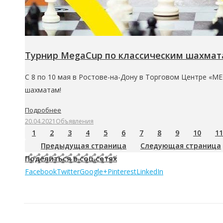
Турнир MegaCup по классическим шахмат
С 8 по 10 мая в Ростове-на-Дону в Торговом Центре «МЕ
шахматам!
Подробнее
20.04.2021
Объявления
1
2
3
4
5
6
7
8
9
10
11
Предыдущая страница
Следующая страница
Поделиться в соц.сетях
Facebook
Twitter
Google+
Pinterest
LinkedIn