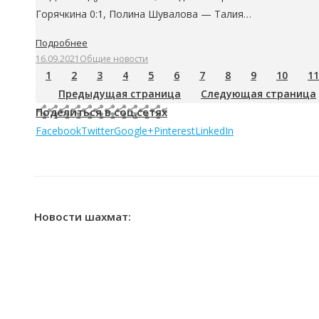
Горячкина 0:1, Полина Шувалова — Талия…
Подробнее
16.09.2021
Общие новости
1
2
3
4
5
6
7
8
9
10
11
Предыдущая страница
Следующая страница
Поделиться в соц.сетях
Facebook
Twitter
Google+
Pinterest
LinkedIn
Новости шахмат: