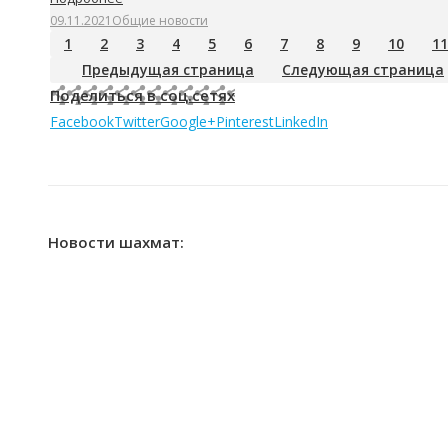
09.11.2021
Общие новости
1
2
3
4
5
6
7
8
9
10
11
Предыдущая страница
Следующая страница
Поделиться в соц.сетях
Facebook
Twitter
Google+
Pinterest
LinkedIn
Новости шахмат: