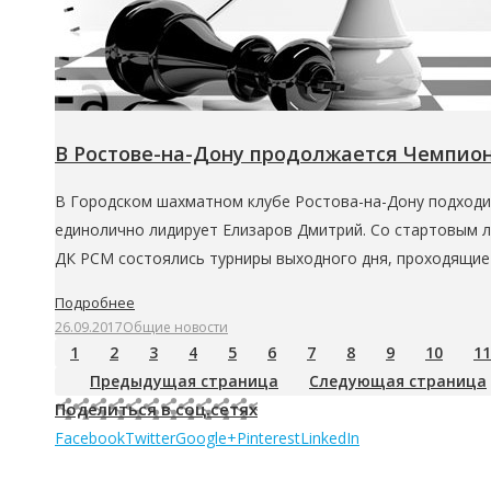
В Ростове-на-Дону продолжается Чемпион
В Городском шахматном клубе Ростова-на-Дону подходит
единолично лидирует Елизаров Дмитрий. Со стартовым лис
ДК РСМ состоялись турниры выходного дня, проходящие
Подробнее
26.09.2017
Общие новости
1
2
3
4
5
6
7
8
9
10
11
Предыдущая страница
Следующая страница
Поделиться в соц.сетях
Facebook
Twitter
Google+
Pinterest
LinkedIn