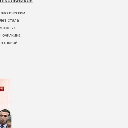
 школьников
классическим
лет стала
зможных.
 Точилкина,
та с юной