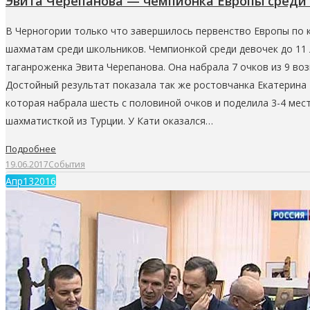
Эвита Черепанова — чемпионка Европы среди
В Черногории только что завершилось первенство Европы по 
шахматам среди школьников. Чемпионкой среди девочек до 11 
таганроженка Эвита Черепанова. Она набрала 7 очков из 9 во
Достойный результат показала так же ростовчанка Екатерина
которая набрала шесть с половиной очков и поделила 3-4 мес
шахматисткой из Турции. У Кати оказался…
Подробнее
19.06.2017
События
Апр
13
2016