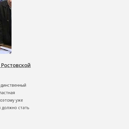
Ростовской
единственный
бластная
поэтому уже
й должно стать