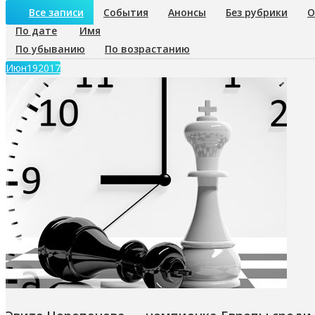
Все записи
События
Анонсы
Без рубрики
О
По дате
Имя
По убыванию
По возрастанию
Июн
19
2017