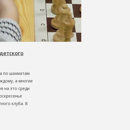
детского
ра по шахматам
аждому, а многие
я на это среди
воскресенье
ного клуба. В