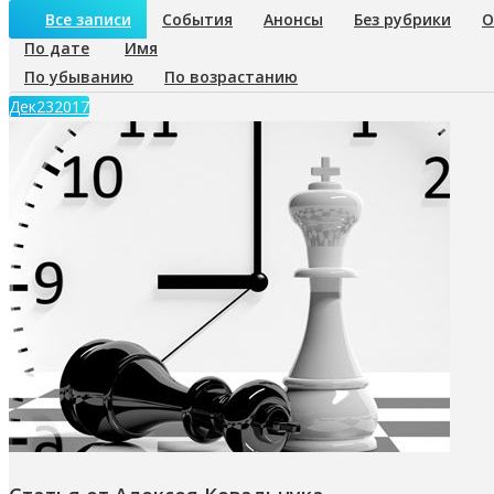
Все записи
События
Анонсы
Без рубрики
О
По дате
Имя
По убыванию
По возрастанию
Дек
23
2017