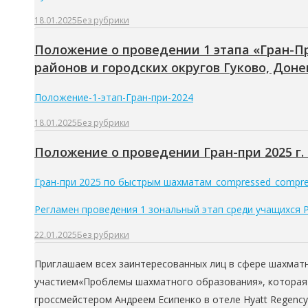
18.01.2025
Без рубрики
Положение о проведении 1 этапа «Гран-П
районов и городских округов Гуково, Доне
Положение-1-этап-Гран-при-2024
18.01.2025
Без рубрики
Положение о проведении Гран-при 2025 г
Гран-при 2025 по быстрым шахматам_compressed_compr
Регламен проведения 1 зональный этап среди учащихся 
22.01.2025
Без рубрики
Приглашаем всех заинтересованных лиц в сфере шахматн
участием«Проблемы шахматного образования», которая с
гроссмейстером Андреем Есипенко в отеле Hyatt Regenc