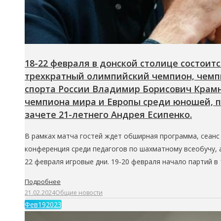
18-22 февраля в донской столице состои
трехкратный олимпийский чемпион, чемпи
спорта России Владимир Борисович Крамн
чемпиона мира и Европы среди юношей, п
зачете 21-летнего Андрея Есипенко.
В рамках матча гостей ждет обширная программа, сеанс
конференция среди педагогов по шахматному всеобучу, 
22 февраля игровые дни. 19-20 февраля начало партий в 
Подробнее
21.02.2024
Общие новости
Фев
19
2023