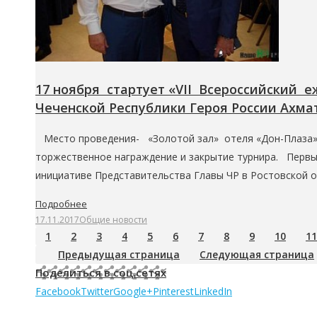
17 ноября стартует «VII Всероссийский
Чеченской Республики Героя России Ахма
Место проведения- «Золотой зал» отеля «Дон-Плаза» 10-
торжественное награждение и закрытие турнира. Первый
инициативе Представительства Главы ЧР в Ростовской 
Подробнее
17.11.2017
Общие новости
1
2
3
4
5
6
7
8
9
10
11
Предыдущая страница
Следующая страница
Поделиться в соц.сетях
Facebook
Twitter
Google+
Pinterest
LinkedIn