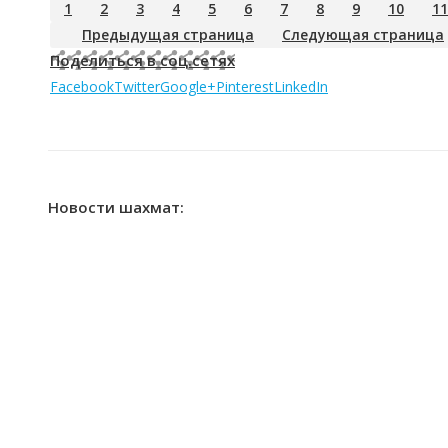
1
2
3
4
5
6
7
8
9
10
11
Предыдущая страница
Следующая страница
Поделиться в соц.сетях
Facebook
Twitter
Google+
Pinterest
LinkedIn
Новости шахмат: