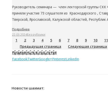
Руководитель семинара — член лекторской группы СКК 
приняли участие 73 слушателя из Краснодарского , Став
Тверской, Ярославской, Калужской областей, Республик
Подробнее
22.03.2024
Без рубрики
1
2
3
4
5
6
7
8
9
10
11
Предыдущая страница
Следующая страница
Поделиться в соц.сетях
Facebook
Twitter
Google+
Pinterest
LinkedIn
Новости шахмат: